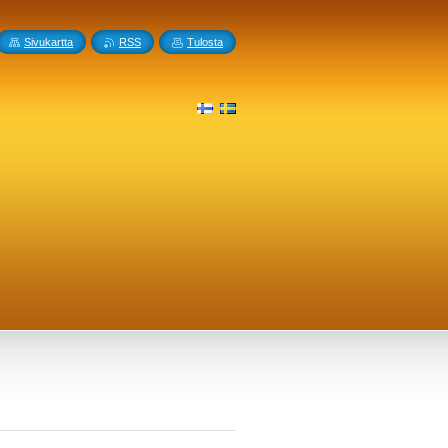
Sivukartta
RSS
Tulosta